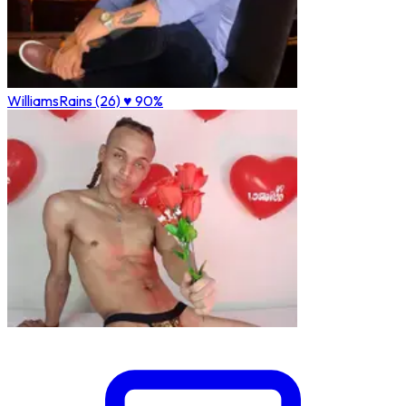
WilliamsRains (26)
♥ 90%