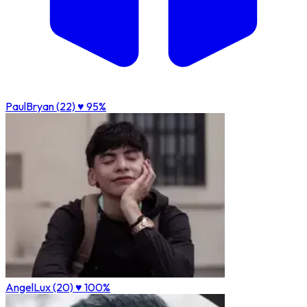
PaulBryan (22)
♥ 95%
AngelLux (20)
♥ 100%