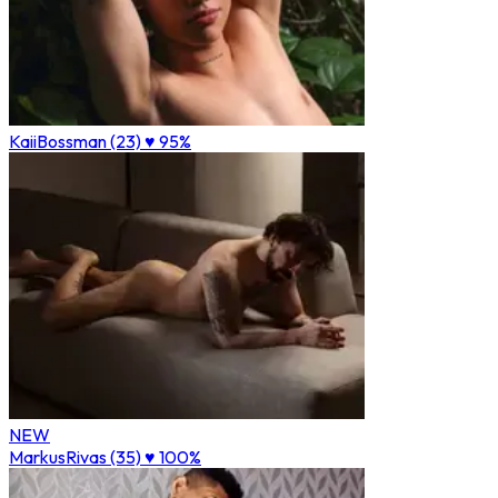
KaiiBossman (23)
♥ 95%
NEW
MarkusRivas (35)
♥ 100%