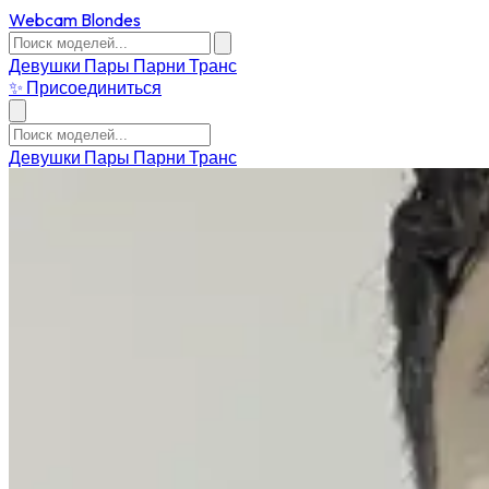
Webcam Blondes
Девушки
Пары
Парни
Транс
✨ Присоединиться
Девушки
Пары
Парни
Транс