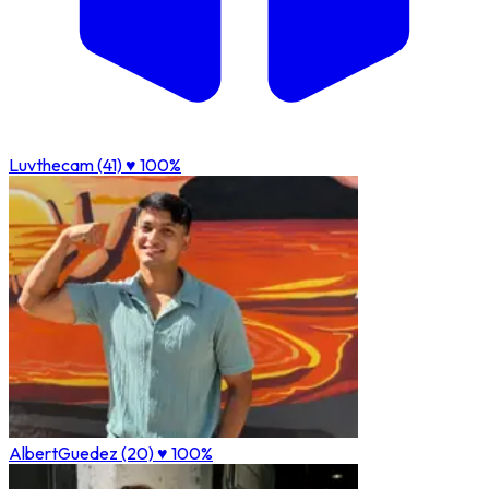
Luvthecam (41)
♥ 100%
AlbertGuedez (20)
♥ 100%