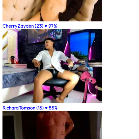
CherryZayden (23)
♥ 97%
RichardTomson (18)
♥ 88%