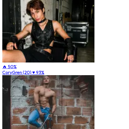
🔥 50%
CoryGren (20)
♥ 93%