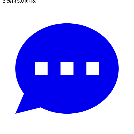
В сети
5.0★ (16)