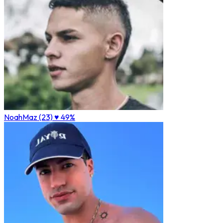
NoahMaz (23)
♥ 49%