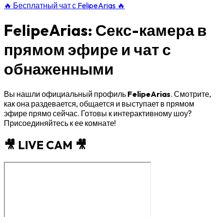
🔥
Бесплатный чат с FelipeArias
🔥
FelipeArias: Секс-камера в
прямом эфире и чат с
обнаженными
Вы нашли официальный профиль
FelipeArias
. Смотрите,
как она раздевается, общается и выступает в прямом
эфире прямо сейчас. Готовы к интерактивному шоу?
Присоединяйтесь к ее комнате!
🎥 LIVE CAM 🎥