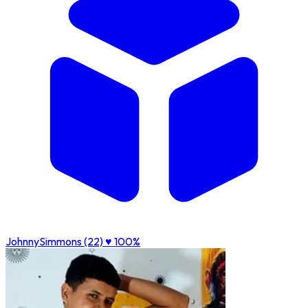
JohnnySimmons (22)
♥ 100%