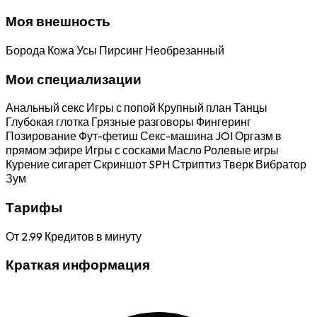
Моя внешность
Борода
Кожа
Усы
Пирсинг
Необрезанный
Мои специализации
Анальный секс
Игры с попой
Крупный план
Танцы
Глубокая глотка
Грязные разговоры
Фингеринг
Позирование
Фут-фетиш
Секс-машина
JOI
Оргазм в
прямом эфире
Игры с сосками
Масло
Ролевые игры
Курение сигарет
Скриншот
SPH
Стриптиз
Тверк
Вибратор
Зум
Тарифы
От
2.99
Кредитов в минуту
Краткая информация