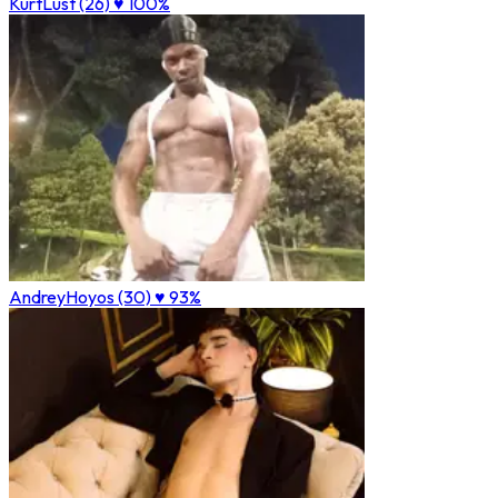
KurtLust (26)
♥ 100%
AndreyHoyos (30)
♥ 93%