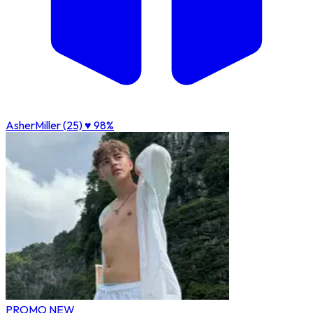
AsherMiller (25)
♥ 98%
PROMO
NEW