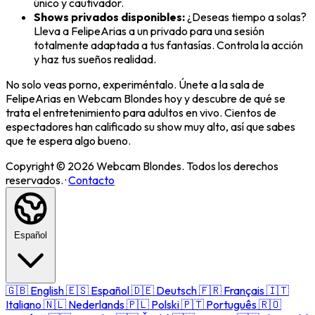
único y cautivador.
Shows privados disponibles:
¿Deseas tiempo a solas?
Lleva a FelipeArias a un privado para una sesión
totalmente adaptada a tus fantasías. Controla la acción
y haz tus sueños realidad.
No solo veas porno, experiméntalo. Únete a la sala de
FelipeArias en Webcam Blondes hoy y descubre de qué se
trata el entretenimiento para adultos en vivo. Cientos de
espectadores han calificado su show muy alto, así que sabes
que te espera algo bueno.
Copyright © 2026 Webcam Blondes. Todos los derechos
reservados. ·
Contacto
Español
🇬🇧
English
🇪🇸
Español
🇩🇪
Deutsch
🇫🇷
Français
🇮🇹
Italiano
🇳🇱
Nederlands
🇵🇱
Polski
🇵🇹
Português
🇷🇴