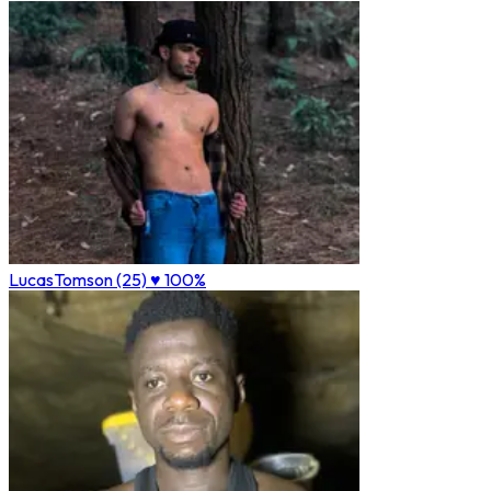
LucasTomson (25)
♥ 100%