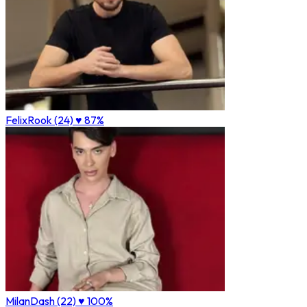
FelixRook (24)
♥ 87%
MilanDash (22)
♥ 100%