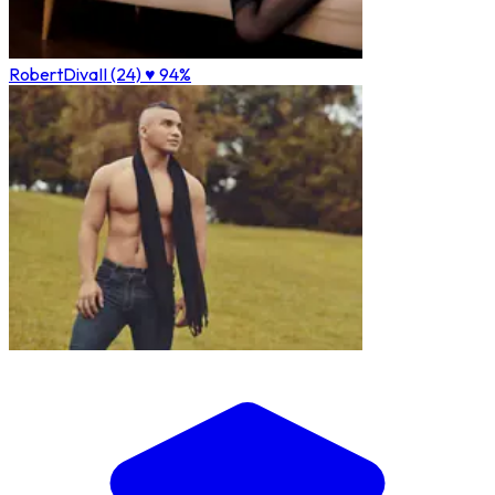
RobertDivaII (24)
♥ 94%