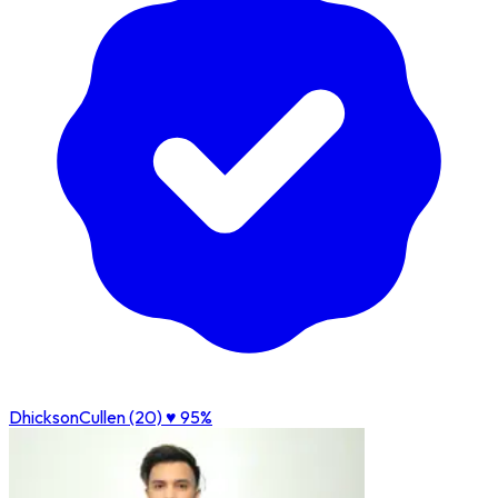
DhicksonCullen (20)
♥ 95%