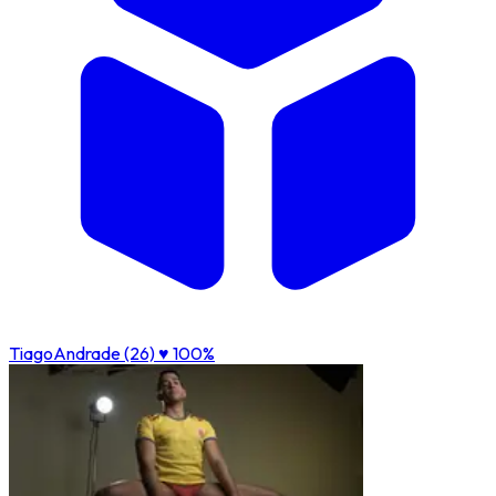
TiagoAndrade (26)
♥ 100%