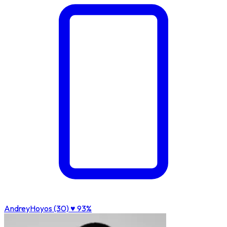
AndreyHoyos (30)
♥ 93%