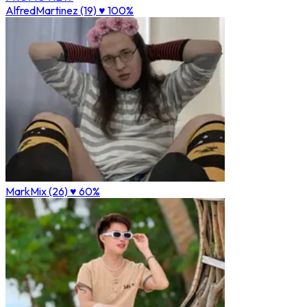
AlfredMartinez (19)
♥ 100%
MarkMix (26)
♥ 60%