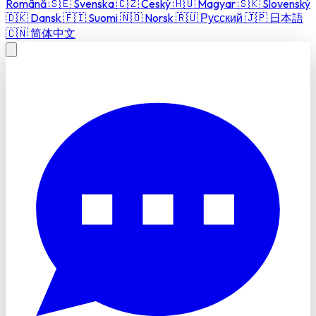
Română
🇸🇪
Svenska
🇨🇿
Český
🇭🇺
Magyar
🇸🇰
Slovenský
🇩🇰
Dansk
🇫🇮
Suomi
🇳🇴
Norsk
🇷🇺
Русский
🇯🇵
日本語
🇨🇳
简体中文