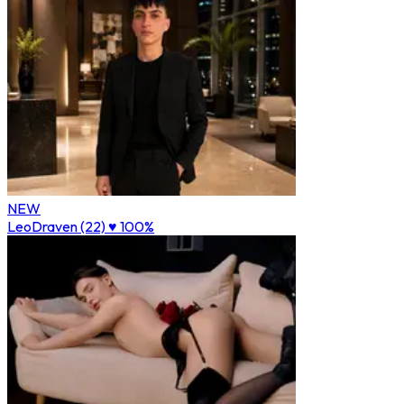
NEW
LeoDraven (22)
♥ 100%