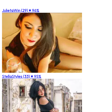
JulietaWin (29)
♥ 96%
StellaStyles (33)
♥ 95%