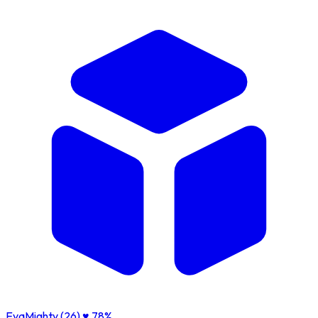
EvaMighty (26)
♥ 78%