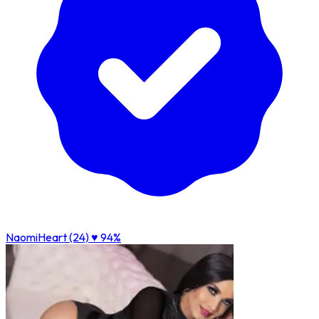
NaomiHeart (24)
♥ 94%