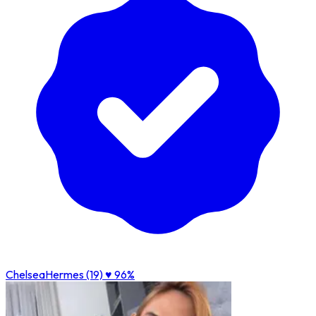
ChelseaHermes (19)
♥ 96%