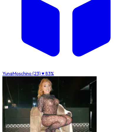
YunaMoschino (23)
♥ 83%