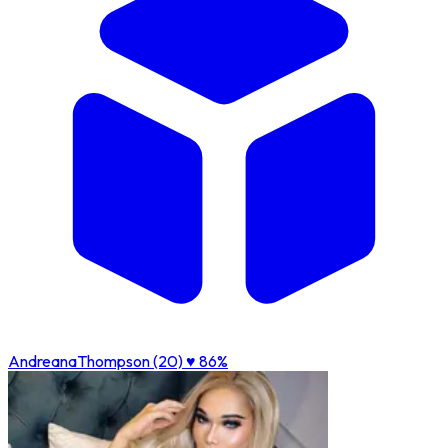
AndreanaThompson (20)
♥ 86%