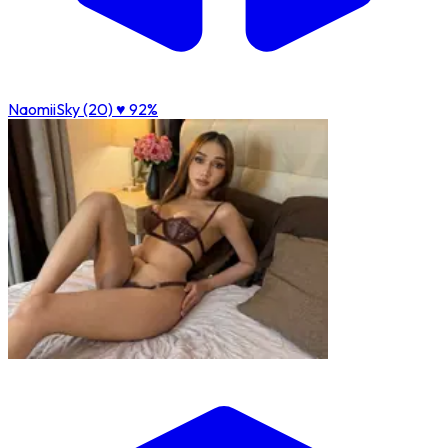
NaomiiSky (20)
♥ 92%