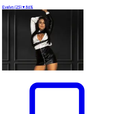
Evelyn (25)
♥ 86%