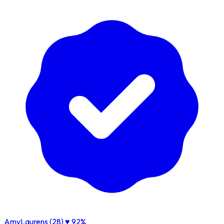
AmyLaurens (28)
♥ 92%