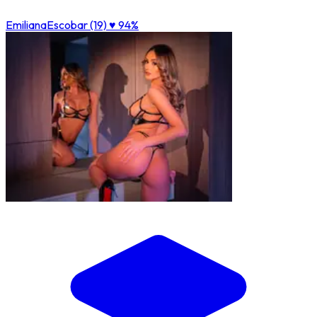
EmilianaEscobar (19)
♥ 94%