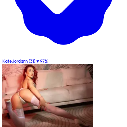
KateJordann (31)
♥ 97%