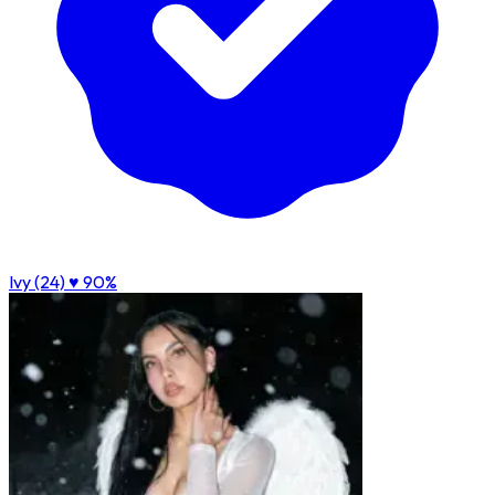
Ivy (24)
♥ 90%