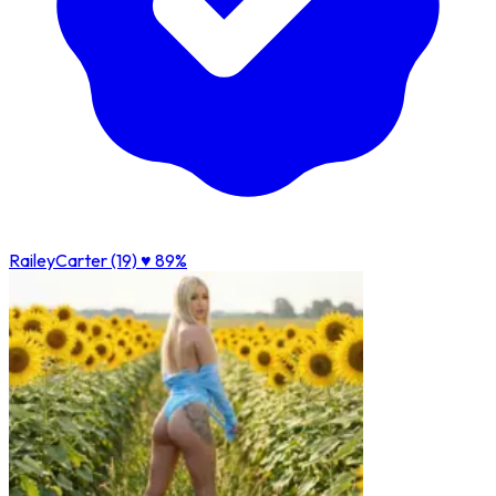
RaileyCarter (19)
♥ 89%