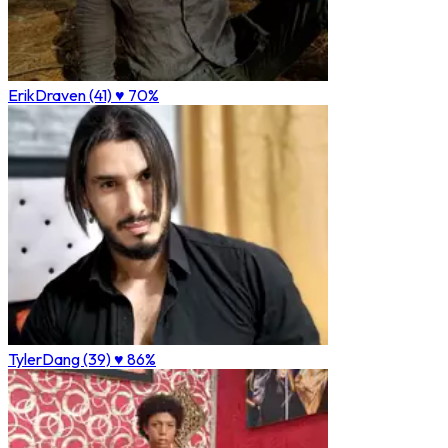
ErikDraven (41)
♥ 70%
TylerDang (39)
♥ 86%