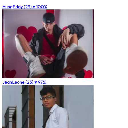
HungEddy (29)
♥ 100%
JeanLeone (23)
♥ 97%