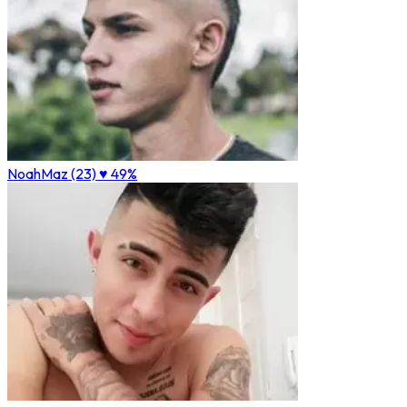
NoahMaz (23)
♥ 49%