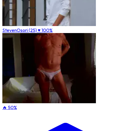
StevenOsori (25)
♥ 100%
🔥 50%