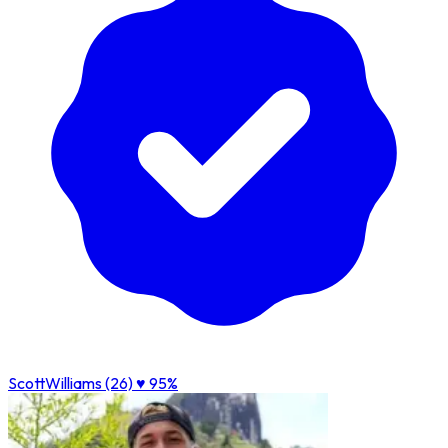
ScottWilliams (26)
♥ 95%