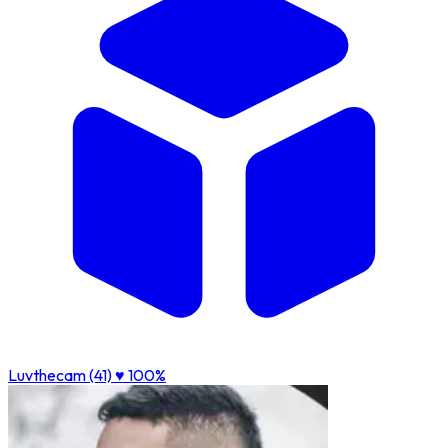
Luvthecam (41)
♥ 100%