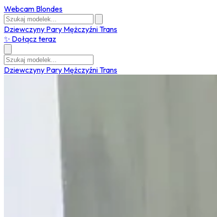
Webcam Blondes
Dziewczyny
Pary
Mężczyźni
Trans
✨ Dołącz teraz
Dziewczyny
Pary
Mężczyźni
Trans