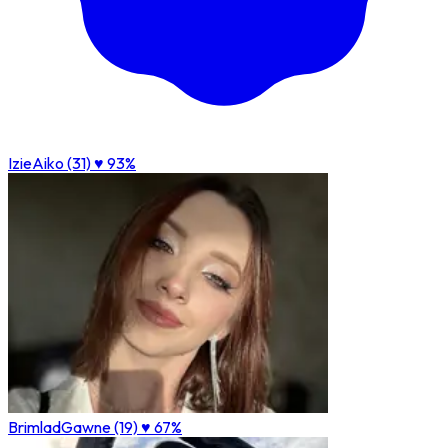
IzieAiko (31)
♥ 93%
BrimladGawne (19)
♥ 67%