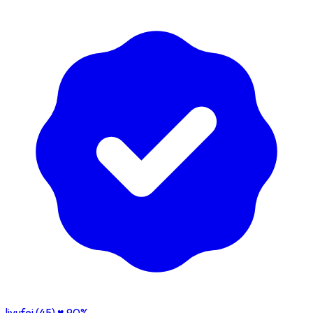
liyufei (45)
♥ 90%