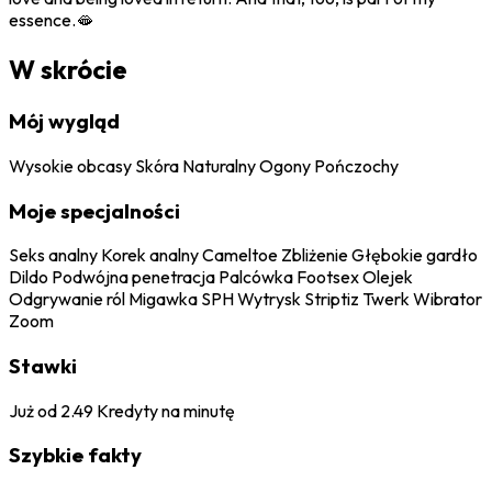
essence.🫦
W skrócie
Mój wygląd
Wysokie obcasy
Skóra
Naturalny
Ogony
Pończochy
Moje specjalności
Seks analny
Korek analny
Cameltoe
Zbliżenie
Głębokie gardło
Dildo
Podwójna penetracja
Palcówka
Footsex
Olejek
Odgrywanie ról
Migawka
SPH
Wytrysk
Striptiz
Twerk
Wibrator
Zoom
Stawki
Już od
2.49
Kredyty na minutę
Szybkie fakty