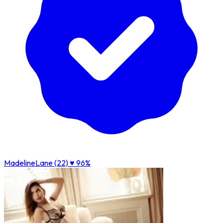
MadelineLane (22)
♥ 96%