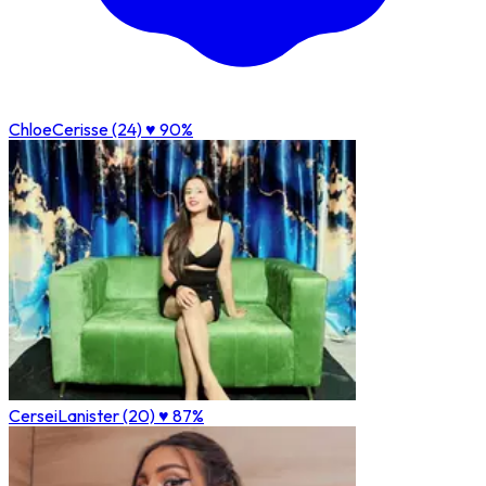
ChloeCerisse (24)
♥ 90%
CerseiLanister (20)
♥ 87%