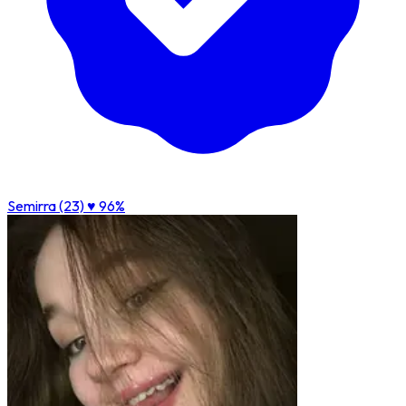
Semirra (23)
♥ 96%