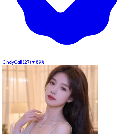
CindyCall (27)
♥ 89%