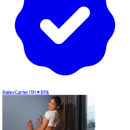
RaileyCarter (19)
♥ 89%