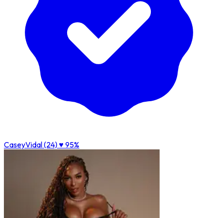
CaseyVidal (24)
♥ 95%