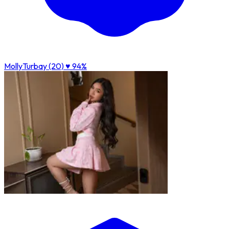
MollyTurbay (20)
♥ 94%