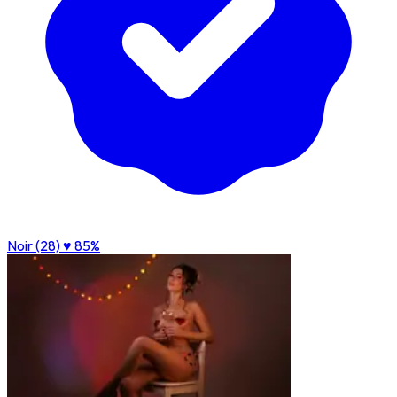
Noir (28)
♥ 85%