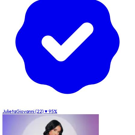
JulietaGiovanni (22)
♥ 95%