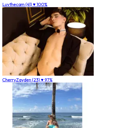
Luvthecam (41)
♥ 100%
CherryZayden (23)
♥ 97%