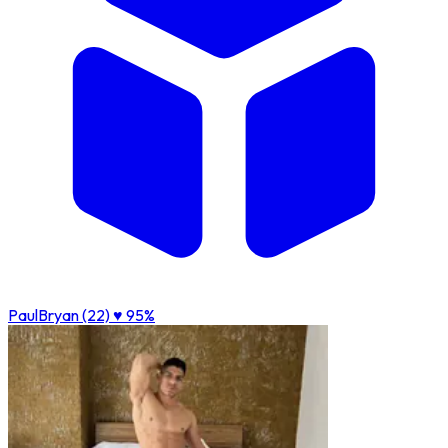
PaulBryan (22)
♥ 95%