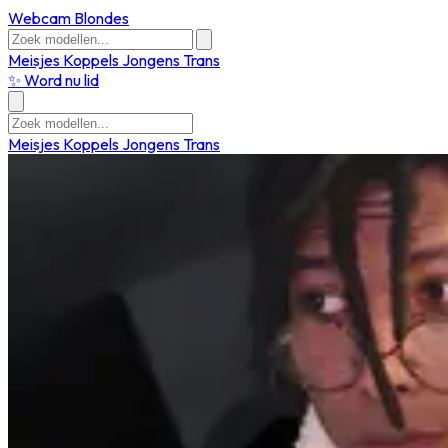
Webcam Blondes
Meisjes
Koppels
Jongens
Trans
✨ Word nu lid
Meisjes
Koppels
Jongens
Trans