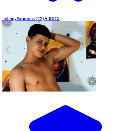
JohnnySimmons (22)
♥ 100%