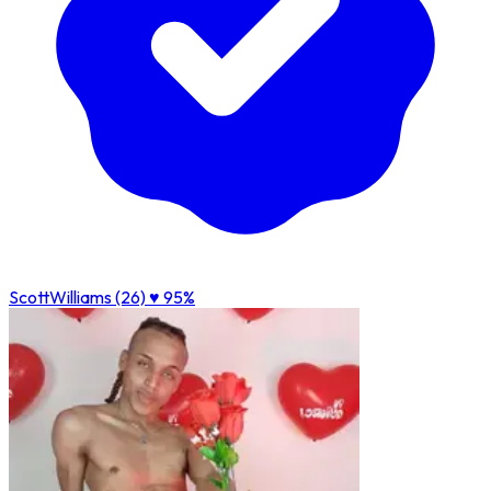
ScottWilliams (26)
♥ 95%