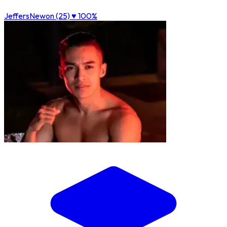
JeffersNewon (25)
♥ 100%