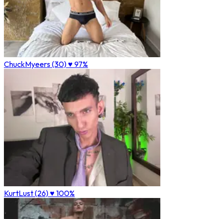
ChuckMyeers (30)
♥ 97%
KurtLust (26)
♥ 100%