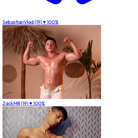
SebastianVlad (19)
♥ 100%
ZackMill (19)
♥ 100%