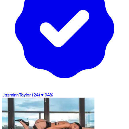
JazminnTaylor (24)
♥ 94%