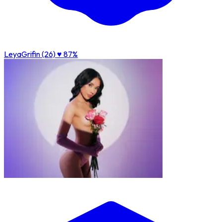
LeyaGrifin (26)
♥ 87%