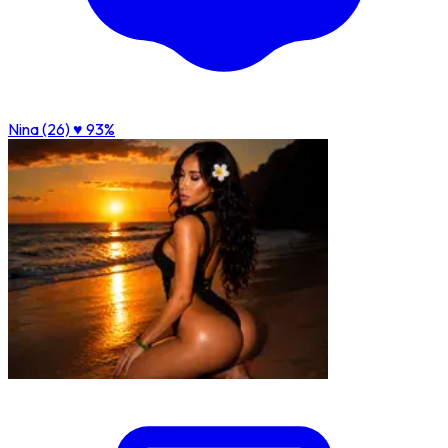
Nina (26)
♥ 93%