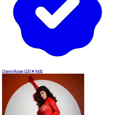
DannyRoge (25)
♥ 96%