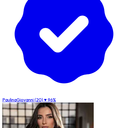
PaulinaGiovanni (20)
♥ 96%