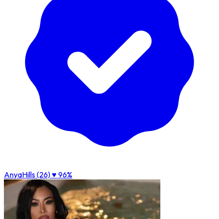
AnyaHills (26)
♥ 96%