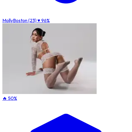
MollyBoston (23)
♥ 96%
🔥 50%