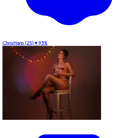
ChrisHarp (25)
♥ 93%