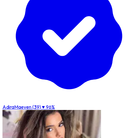
AdiraMaeven (39)
♥ 96%