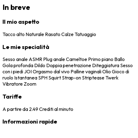
In breve
Il mio aspetto
Tacco alto
Naturale
Rasato
Calze
Tatuaggio
Le mie specialità
Sesso anale
ASMR
Plug anale
Cameltoe
Primo piano
Ballo
Gola profonda
Dildo
Doppia penetrazione
Diteggiatura
Sesso
con i piedi
JOI
Orgasmo dal vivo
Palline vaginali
Olio
Gioco di
ruolo
Istantanea
SPH
Squirt
Strap-on
Striptease
Twerk
Vibratore
Zoom
Tariffe
A partire da
2.49
Crediti al minuto
Informazioni rapide