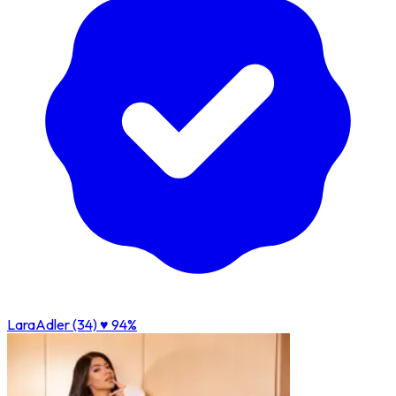
LaraAdler (34)
♥ 94%