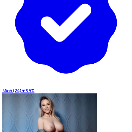
Miah (24)
♥ 95%