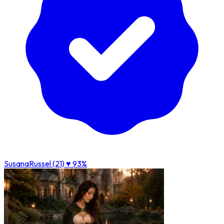
SusanaRussel (21)
♥ 93%