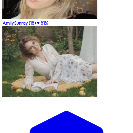
AmilySunray (18)
♥ 81%