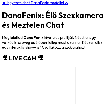
🔥
Ingyenes chat DanaFenix modellel
🔥
DanaFenix: Élő Szexkamera
és Meztelen Chat
Megtaláltad
DanaFenix
hivatalos profilját. Nézd, ahogy
vetkőzik, cseveg és élőben fellép most azonnal. Készen állsz
egy interaktív show-ra? Csatlakozz a szobájához!
🎥 LIVE CAM 🎥