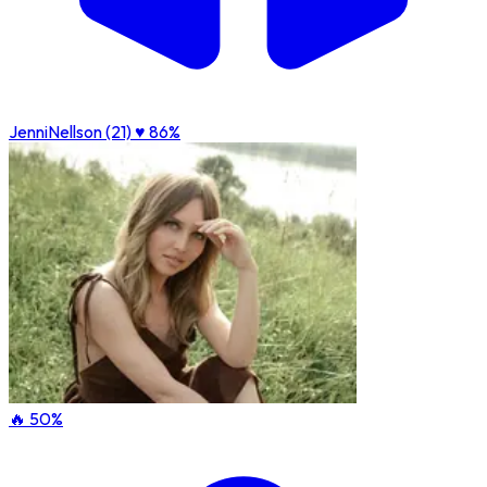
JenniNellson (21)
♥ 86%
🔥 50%