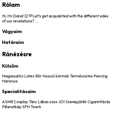
Rólam
Hi, I’m Dana! 😉💜Let’s get acquainted with the different sides
of our revelations? ...
Vágyaim
Határaim
Ránézésre
Külsőm
Magassarkú
Latex
Bőr
Hosszú körmök
Természetes
Piercing
Harisnya
Specialitásaim
ASMR
Cosplay
Tánc
Lábas szex
JOI
Szerepjáték
Cigarettázás
Pillanatkép
SPH
Twerk