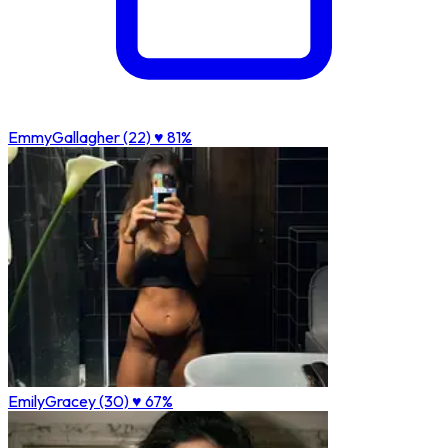
EmmyGallagher (22)
♥ 81%
EmilyGracey (30)
♥ 67%