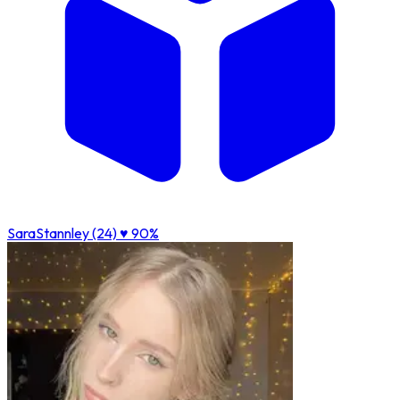
SaraStannley (24)
♥ 90%