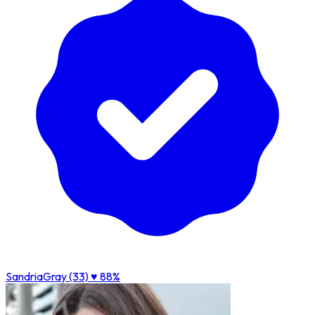
SandriaGray (33)
♥ 88%