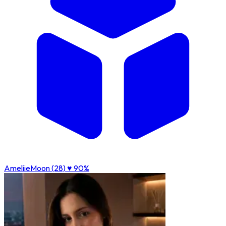
AmeliieMoon (28)
♥ 90%