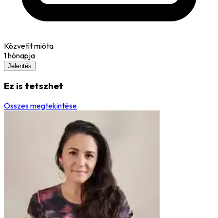
Közvetít mióta
1 hónapja
Jelentés
Ez is tetszhet
Összes megtekintése