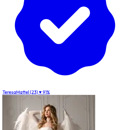
TeresaMattel (23)
♥ 91%