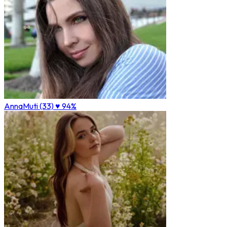
AnnaMuti (33)
♥ 94%