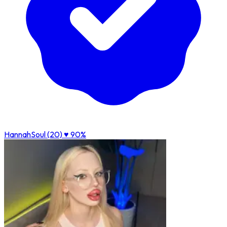
HannahSoul (20)
♥ 90%