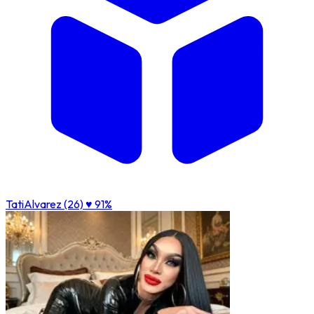
TatiAlvarez (26)
♥ 91%