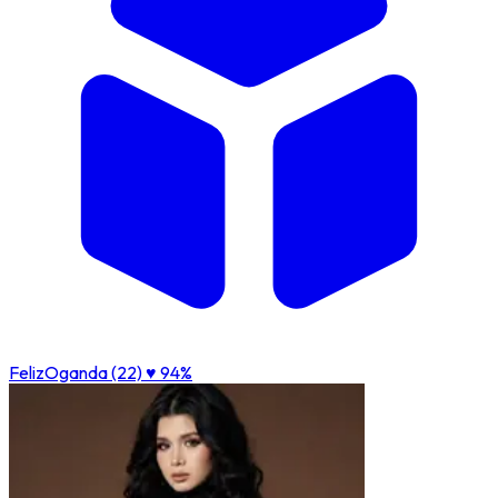
FelizOganda (22)
♥ 94%