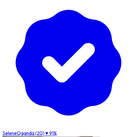
SeleneOganda (20)
♥ 91%