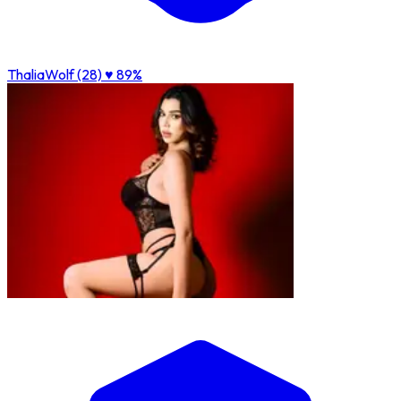
ThaliaWolf (28)
♥ 89%