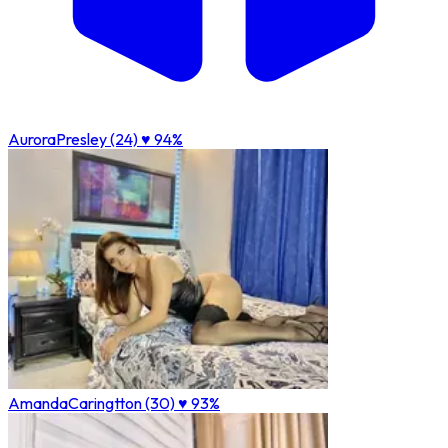
AuroraPresley (24)
♥ 94%
AmandaCaringtton (30)
♥ 93%