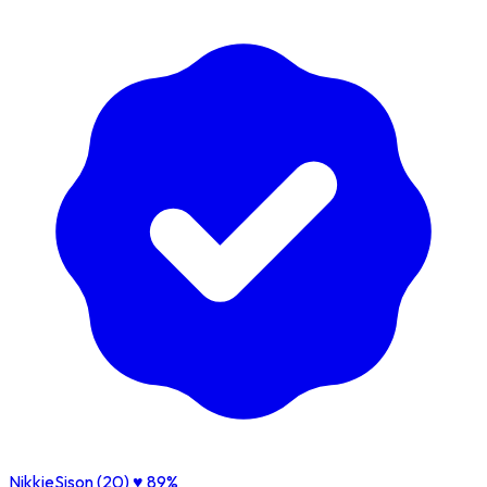
NikkieSison (20)
♥ 89%