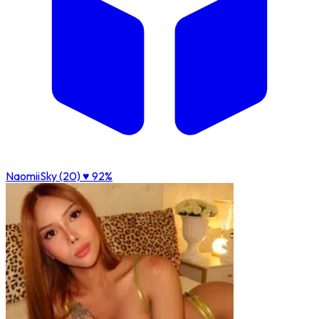
NaomiiSky (20)
♥ 92%