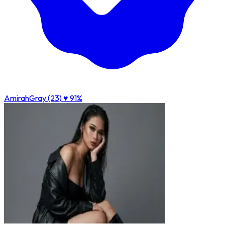
AmirahGray (23)
♥ 91%