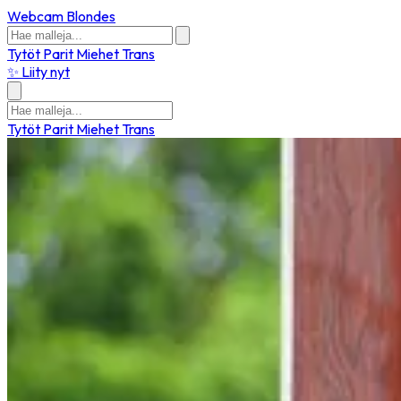
Webcam Blondes
Tytöt
Parit
Miehet
Trans
✨ Liity nyt
Tytöt
Parit
Miehet
Trans