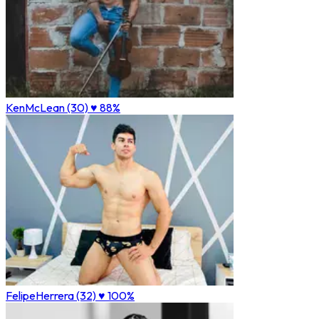
KenMcLean (30)
♥ 88%
FelipeHerrera (32)
♥ 100%