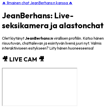
🔥
Ilmainen chat JeanBerhans:n kanssa
🔥
JeanBerhans: Live-
seksikamera ja alastonchat
Olet löytänyt
JeanBerhans:n
virallisen profiilin. Katso hänen
riisuutuvan, chattailevan ja esiintyvän livenä juuri nyt. Valmis
interaktiiviseen esitykseen? Liity hänen huoneeseensa!
🎥 LIVE CAM 🎥