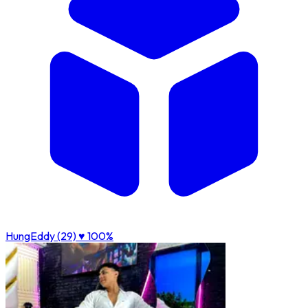
HungEddy (29)
♥ 100%