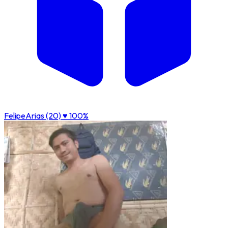
FelipeArias (20)
♥ 100%