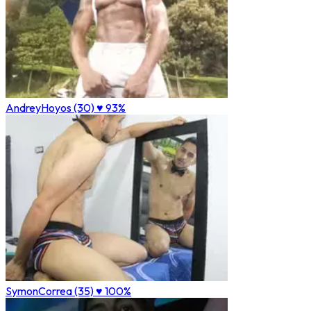
AndreyHoyos (30)
♥ 93%
SymonCorrea (35)
♥ 100%