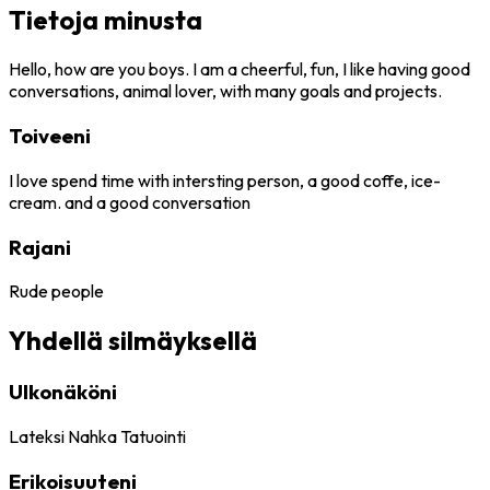
Tietoja minusta
Hello, how are you boys. I am a cheerful, fun, I like having good
conversations, animal lover, with many goals and projects.
Toiveeni
I love spend time with intersting person, a good coffe, ice-
cream. and a good conversation
Rajani
Rude people
Yhdellä silmäyksellä
Ulkonäköni
Lateksi
Nahka
Tatuointi
Erikoisuuteni