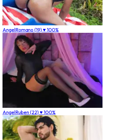
AngelRomano (19)
♥ 100%
AngelRuben (22)
♥ 100%