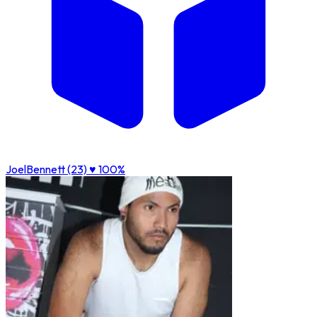
JoelBennett (23)
♥ 100%