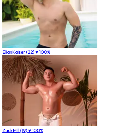
ElianKaiser (22)
♥ 100%
ZackMill (19)
♥ 100%