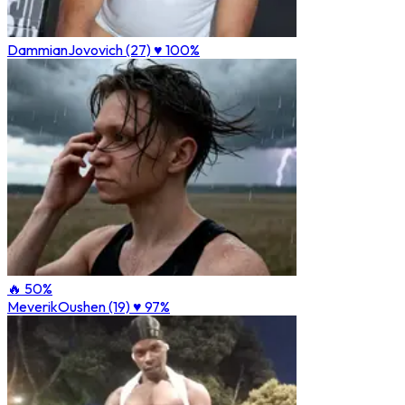
DammianJovovich (27)
♥ 100%
🔥 50%
MeverikOushen (19)
♥ 97%