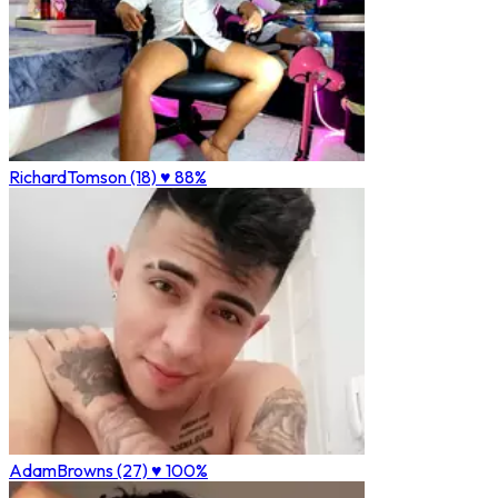
RichardTomson (18)
♥ 88%
AdamBrowns (27)
♥ 100%