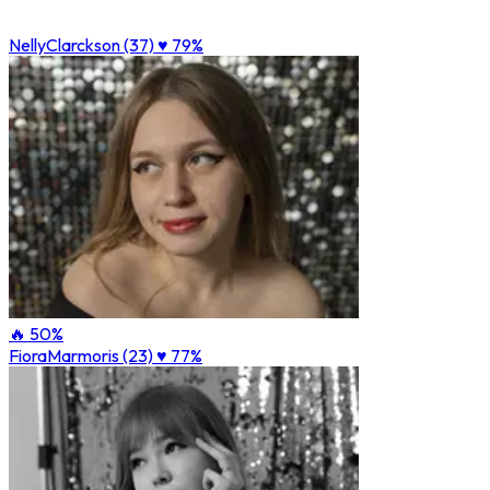
NellyClarckson (37)
♥ 79%
🔥 50%
FioraMarmoris (23)
♥ 77%