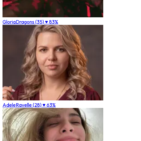
GloriaDragons (35)
♥ 83%
AdeleRavelle (28)
♥ 63%