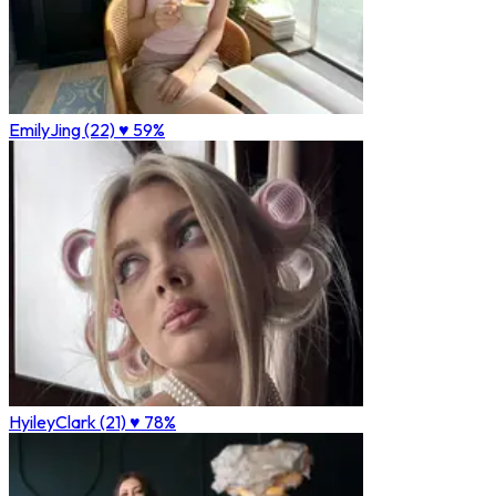
EmilyJing (22)
♥ 59%
HyileyClark (21)
♥ 78%