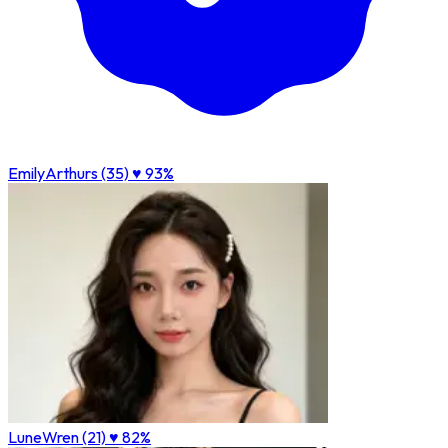
EmilyArthurs (35)
♥ 93%
LuneWren (21)
♥ 82%