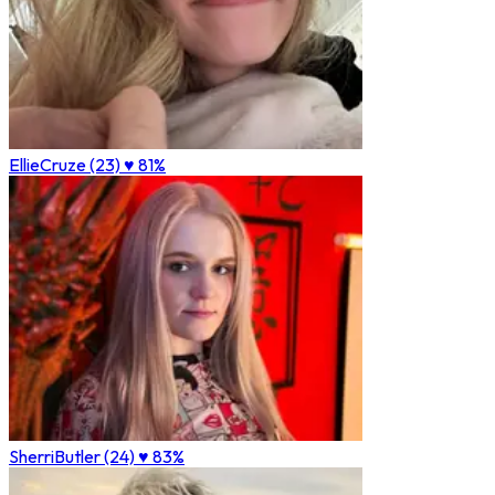
EllieCruze (23)
♥ 81%
SherriButler (24)
♥ 83%